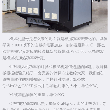
模温机型号是怎么来的呢？就是根据功率来变化的。具体
举例：100T以下的注塑机需要加热，加热温度到60℃，那么
欧能机械定义对应的模温机型号就是EUW-05-06。06指的就
是模温机加热功率6千瓦。
针对模温机功率的计算和模温机如何选型的问题，欧能机
械根据经验总结了一套完善的计算方法教给大家，我们都知
道热量转化的相关知识，同样针对功率计算公式
Q=M*C*△t/860*T 公式中Q-加热功率的大小，单位:KW。
M-被加热物体的重量，单位:KG。
C-被加热物体的比热，单位Kcal/kg℃，水的比热为1，导
热油为0.5，钢的比热为0.11，860为Kcal和KW的换算系数。